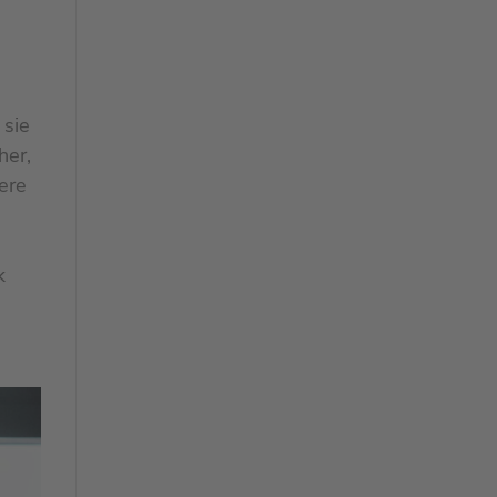
 sie
her,
ere
k