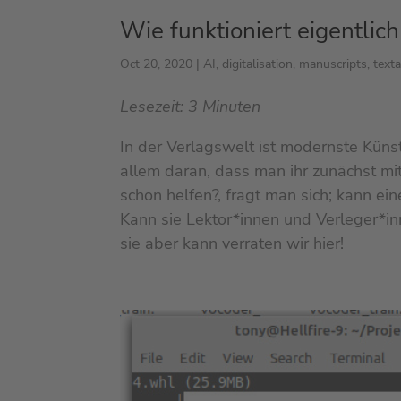
Wie funktioniert eigentlic
Oct 20, 2020
|
AI
,
digitalisation
,
manuscripts
,
texta
Lesezeit:
3
Minuten
In der Verlagswelt ist modernste Künstl
allem daran, dass man ihr zunächst m
schon helfen?, fragt man sich; kann ei
Kann sie Lektor*innen und Verleger*inn
sie aber kann verraten wir hier!