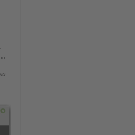
r
enn
Was