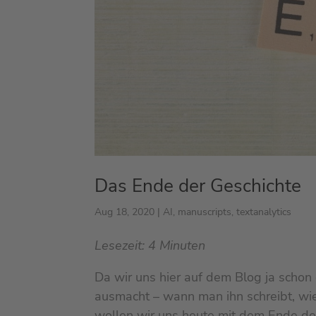
Das Ende der Geschichte
Aug 18, 2020
|
AI
,
manuscripts
,
textanalytics
Lesezeit:
4
Minuten
Da wir uns hier auf dem Blog ja scho
ausmacht – wann man ihn schreibt, wi
wollen wir uns heute mit dem Ende der