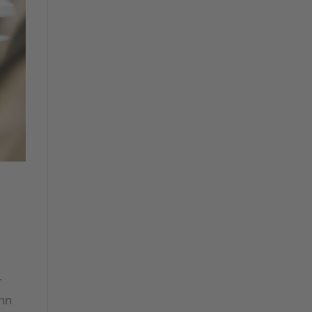
r
enn