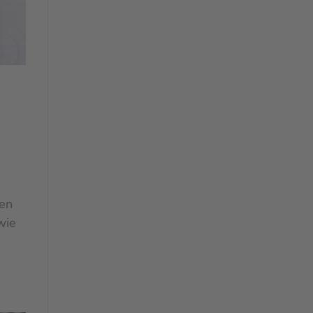
nen
wie