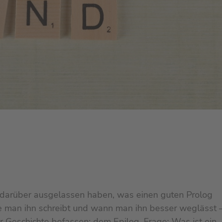
n darüber ausgelassen haben, was einen guten Prolog
e man ihn schreibt und wann man ihn besser weglässt –
 Geschichte befassen: dem Epilog. Frage: Was ist ein