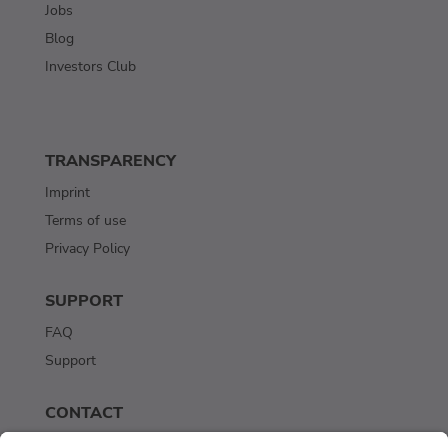
Jobs
Blog
Investors Club
TRANSPARENCY
Imprint
Terms of use
Privacy Policy
SUPPORT
FAQ
Support
CONTACT
Contact