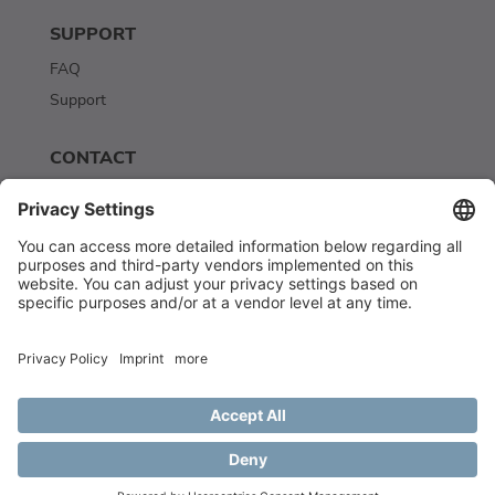
SUPPORT
FAQ
Support
CONTACT
Contact
Newsletter
© Scriptbakery AI. All rights reserved. MMXXIII
made in THE LÄND
and hosted in Germany 🇩🇪